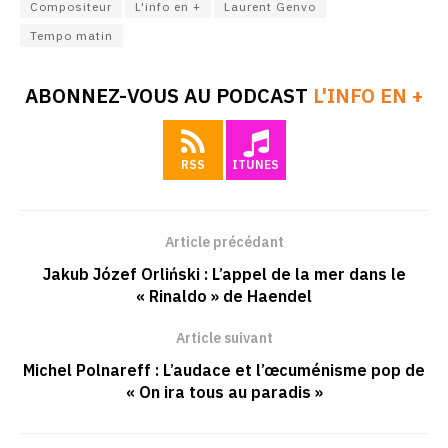
Compositeur
L'info en +
Laurent Genvo
Tempo matin
ABONNEZ-VOUS AU PODCAST
L'INFO EN +
RSS
ITUNES
Article précédant
Jakub Józef Orliński : L’appel de la mer dans le
« Rinaldo » de Haendel
Article suivant
Michel Polnareff : L’audace et l’œcuménisme pop de
« On ira tous au paradis »