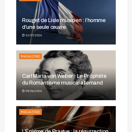
Rouget de Lisle musicien : l’homme
d’une seule œuvre
13/07/2026
MAGAZINE
Carl Maria von Weber : Le Prophète
du Romantisme musical allemand
09/06/2026
MAGAZINE
L’Énigme de Prague : la résurrection