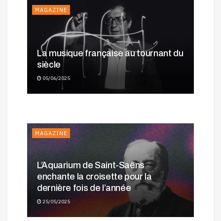
MAGAZINE
La musique française au tournant du
Carmen : La revanche posthume de
siècle
Georges Bizet : 150 ans après sa
Bizet
05/06/2025
mort, une flamme toujours vive
03/06/2025
03/06/2025
MAGAZINE
COMPOSITEUR
MAGAZINE
L’Aquarium de Saint-Saëns
enchante la croisette pour la
dernière fois de l’année
25/05/2025