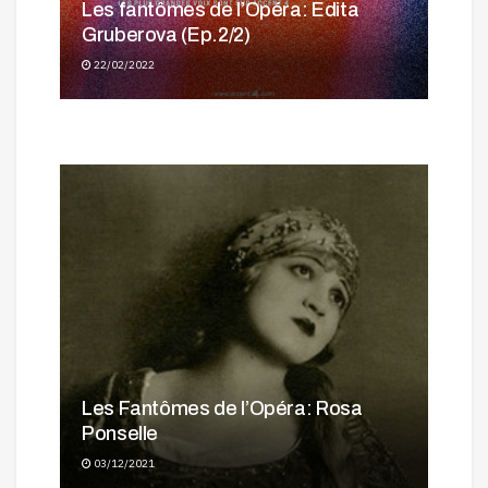
Les fantômes de l’Opéra: Edita
Les Fantômes de l’Opéra: Edita
Gruberova (Ep.2/2)
Les Fantômes de l’Opéra: Emission
Gruberova (Ep.1/2)
22/02/2022
Spéciale André Tubeuf
25/01/2022
27/12/2021
Les Fantômes de l’Opéra: Rosa
Ponselle
03/12/2021