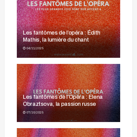
Les fantômes de l’opéra : Édith
Mathis, la lumière du chant
04/11/2025
Les fantômes de l’Opéra : Elena
Obraztsova, la passion russe
07/10/2025