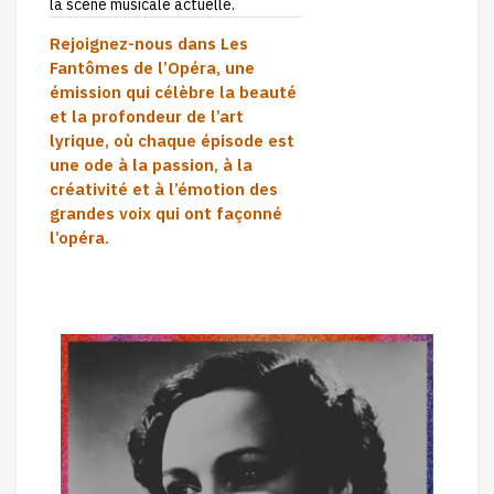
la scène musicale actuelle.
Rejoignez-nous dans
Les
Fantômes de l’Opéra
, une
émission qui célèbre la beauté
et la profondeur de l’art
lyrique, où chaque épisode est
une ode à la passion, à la
créativité et à l’émotion des
grandes voix qui ont façonné
l’opéra.