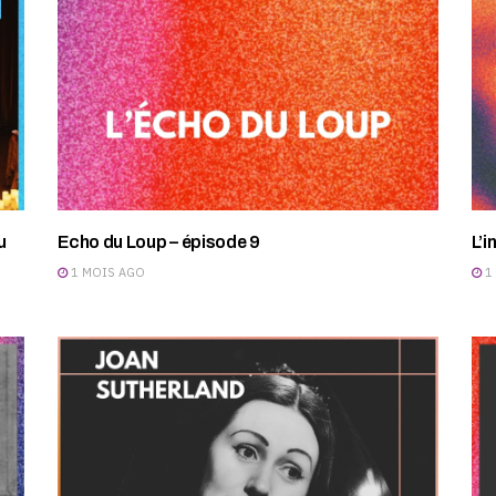
u
Echo du Loup – épisode 9
L’i
1 MOIS AGO
1