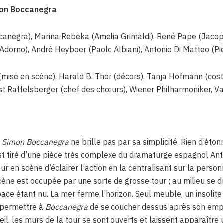
mon Boccanegra
canegra), Marina Rebeka (Amelia Grimaldi), René Pape (Jacop
Adorno), André Heyboer (Paolo Albiani), Antonio Di Matteo (Pi
(mise en scène), Harald B. Thor (décors), Tanja Hofmann (cos
st Raffelsberger (chef des chœurs), Wiener Philharmoniker, Va
e
Simon Boccanegra
ne brille pas par sa simplicité. Rien d’é
est tiré d’une pièce très complexe du dramaturge espagnol Ant
ur en scène d’éclairer l’action en la centralisant sur la person
ène est occupée par une sorte de grosse tour ; au milieu se dr
space étant nu. La mer ferme l’horizon. Seul meuble, un insolit
 permettre à
Boccanegra
de se coucher dessus après son emp
il, les murs de la tour se sont ouverts et laissent apparaître