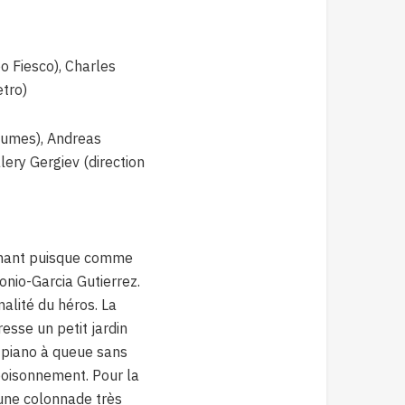
o Fiesco), Charles
etro)
tumes), Andreas
lery Gergiev (direction
tonnant puisque comme
onio-Garcia Gutierrez.
nalité du héros. La
esse un petit jardin
e piano à queue sans
oisonnement. Pour la
 une colonnade très