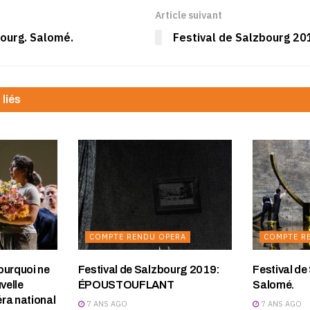
Article suivant
bourg. Salomé.
Festival de Salzbourg 
 liés
COMPTE RENDU OPERA
COMPTE R
ourquoi ne
Festival de Salzbourg 2019:
Festival de
velle
ÉPOUSTOUFLANT
Salomé.
ra national
7 ANS AGO
7 ANS AGO