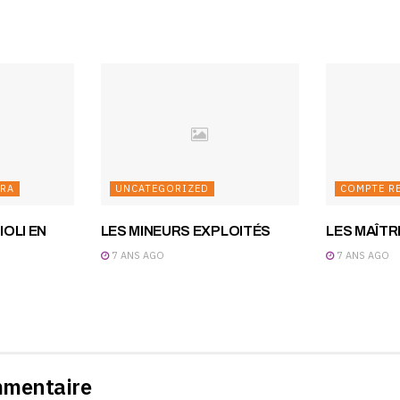
ERA
UNCATEGORIZED
COMPTE R
OLI EN
LES MINEURS EXPLOITÉS
LES MAÎT
7 ANS AGO
7 ANS AGO
mmentaire