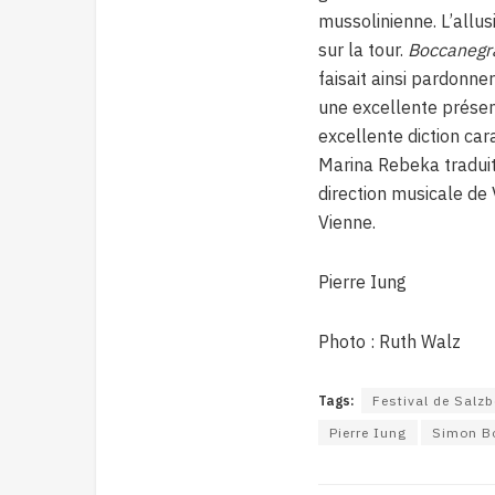
mussolinienne. L’allus
sur la tour.
Boccanegr
faisait ainsi pardonner
une excellente prése
excellente diction ca
Marina Rebeka traduit 
direction musicale de
Vienne.
Pierre Iung
Photo : Ruth Walz
Tags:
Festival de Salz
Pierre Iung
Simon B