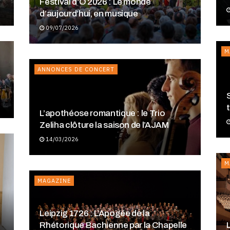
Festival d’O 2026 : Le monde
d’aujourd’hui, en musique
09/07/2026
M
ANNONCES DE CONCERT
L’apothéose romantique : le Trio
Zeliha clôture la saison de l’AJAM
14/03/2026
M
MAGAZINE
Leipzig 1726 : L’Apogée de la
Rhétorique Bachienne par la Chapelle