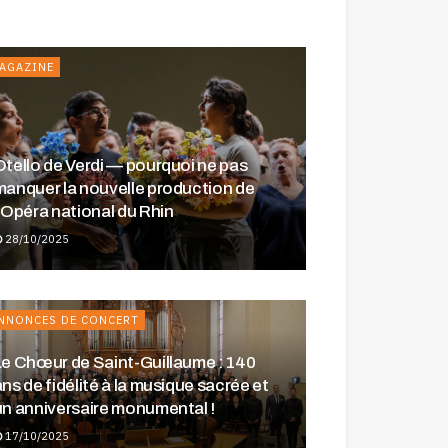
NNONCES DE CONCERT
AGAZINE
Otello de Verdi — pourquoi ne pas
manquer la nouvelle production de
l’Opéra national du Rhin
28/10/2025
NNONCES DE CONCERT
Le Chœur de Saint-Guillaume : 140
ns de fidélité à la musique sacrée et
un anniversaire monumental !
Aziz Shokhakimov, l’énergie et la
précision au service de Strasbourg
17/10/2025
Festival d’Obernai 2025 : Odyssées