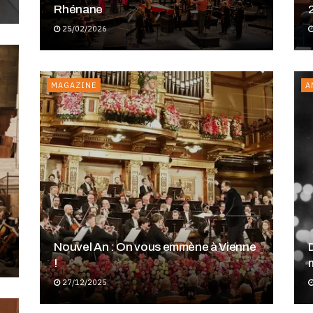
Rhénane
2
25/02/2026
MAGAZINE
A
Nouvel An : On vous emmène à Vienne
!
27/12/2025