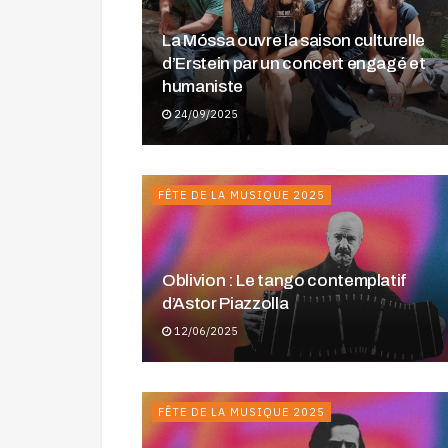
La Móssa ouvre la saison culturelle
d’Erstein par un concert engagé et
humaniste
24/09/2025
FÊTE DE LA MUSIQUE 2025
Oblivion : Le tango contemplatif
d’Astor Piazzolla
12/06/2025
FÊTE DE LA MUSIQUE 2025