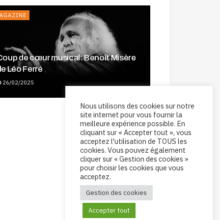
AGAZINE
Coup de cœur musical: Benoît Misère
e festival International d’orgue et de
de Léo Ferré
musique ancienne, le rendez-vous de
otre été !
26/02/2025
A vos marques, prêts… Chantez !
30/06/2024
Nous utilisons des cookies sur notre
04/05/2024
site internet pour vous fournir la
NNONCES DE CONCERT
meilleure expérience possible. En
cliquant sur « Accepter tout », vous
AGAZINE
acceptez l'utilisation de TOUS les
cookies. Vous pouvez également
cliquer sur « Gestion des cookies »
pour choisir les cookies que vous
acceptez.
Gestion des cookies
Accepter tout