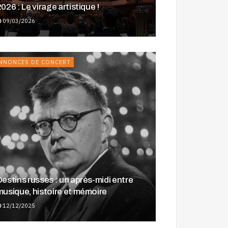
026 : Le virage artistique !
09/03/2026
NNONCES DE CONCERT
Destins russes : un après-midi entre
🎶 Une journée avec Brahms —
musique, histoire et mémoire
Charlotte Juillard & Adam Laloum à
Strasbourg
12/12/2025
30/10/2025