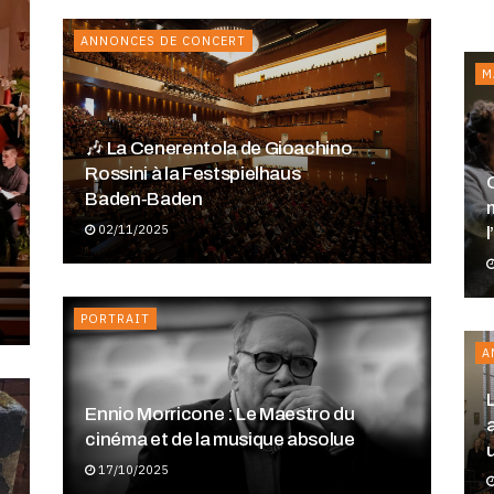
ANNONCES DE CONCERT
A
M
🎶 La Cenerentola de Gioachino
Rossini à la Festspielhaus
Baden‑Baden
02/11/2025
PORTRAIT
A
L’Orchestre d’harmonie de la Garde
Ennio Morricone : Le Maestro du
républicaine une institution militaire au
a
cinéma et de la musique absolue
service du répertoire symphonique
pour vents
17/10/2025