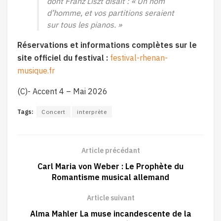
dont Franz Liszt disait :
« Un nom
d’homme, et vos partitions seraient
sur tous les pianos. »
Réservations et informations complètes sur le
site officiel du festival :
festival-rhenan-
musique.fr
(C)- Accent 4 – Mai 2026
Tags:
Concert
interprète
Article précédant
Carl Maria von Weber : Le Prophète du
Romantisme musical allemand
Article suivant
Alma Mahler La muse incandescente de la