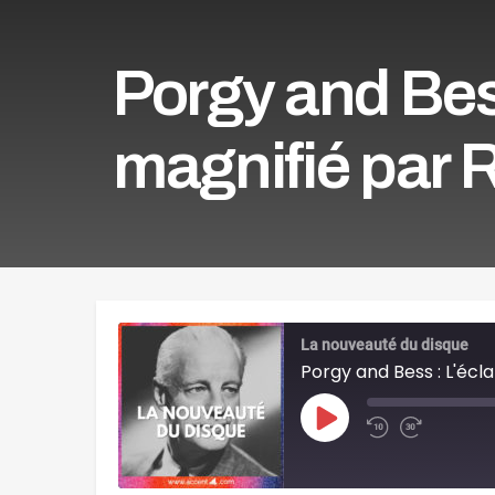
Porgy and Bes
magnifié par 
La nouveauté du disque
Porgy and Bess : L'écl
Play
Episode