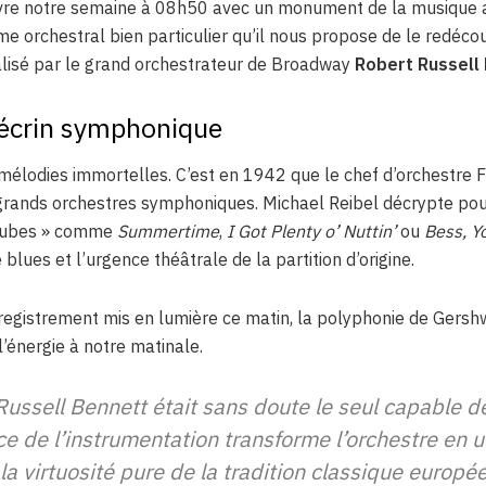
uvre notre semaine à 08h50 avec un monument de la musique a
sme orchestral bien particulier qu’il nous propose de le redéco
éalisé par le grand orchestrateur de Broadway
Robert Russell
écrin symphonique
mélodies immortelles. C’est en 1942 que le chef d’orchestre 
grands orchestres symphoniques. Michael Reibel décrypte pou
 tubes » comme
Summertime
,
I Got Plenty o’ Nuttin’
ou
Bess, 
blues et l’urgence théâtrale de la partition d’origine.
nregistrement mis en lumière ce matin, la polyphonie de Gershw
l’énergie à notre matinale.
ussell Bennett était sans doute le seul capable de
ce de l’instrumentation transforme l’orchestre e
 la virtuosité pure de la tradition classique europé