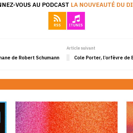
NEZ-VOUS AU PODCAST
LA NOUVEAUTÉ DU D
RSS
ITUNES
Article suivant
hénane de Robert Schumann
Cole Porter, l’orfèvre de