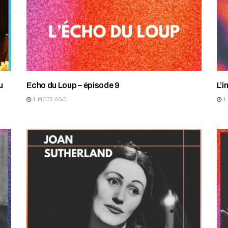
u
Echo du Loup – épisode 9
L’i
1 MOIS AGO
1