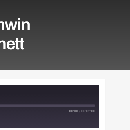
shwin
nett
00:00
/
00:05:00