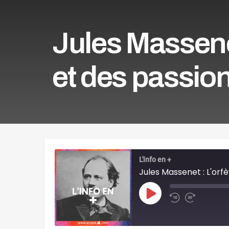
Jules Massenet
et des passio
L'info en +
Jules Massenet : L'orf
Play
Episode