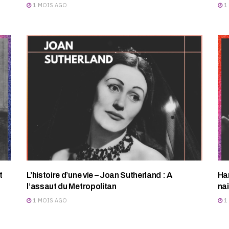
1 MOIS AGO
1
t
L’histoire d’une vie – Joan Sutherland : A
Har
l’assaut du Metropolitan
na
1 MOIS AGO
1