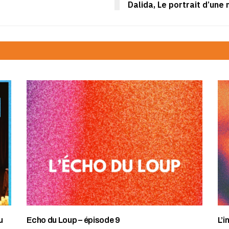
Dalida, Le portrait d’une
u
Echo du Loup – épisode 9
L’i