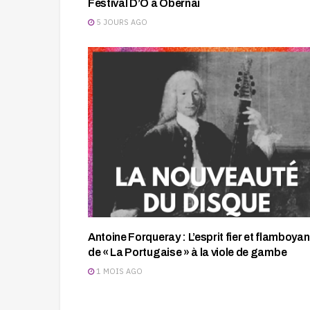
Festival D’O à Obernai
5 JOURS AGO
Antoine Forqueray : L’esprit fier et flamboyan
de « La Portugaise » à la viole de gambe
1 MOIS AGO