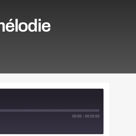
mélodie
00:00
/
00:05:00