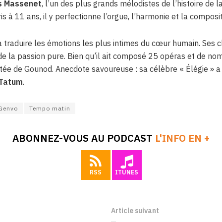
s Massenet
, l’un des plus grands mélodistes de l’histoire de 
s à 11 ans, il y perfectionne l’orgue, l’harmonie et la composi
à traduire les émotions les plus intimes du cœur humain.
Ses c
de la passion pure
.
Bien qu’il ait composé 25 opéras et de no
ritée de Gounod
.
Anecdote savoureuse : sa célèbre « Élégie » a 
 Tatum
.
 Genvo
Tempo matin
ABONNEZ-VOUS AU PODCAST
L'INFO EN +
RSS
ITUNES
Article suivant