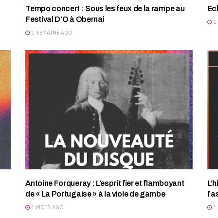
Tempo concert : Sous les feux de la rampe au
Ec
Festival D’O à Obernai
1
1 SEMAINE AGO
Antoine Forqueray : L’esprit fier et flamboyant
L’h
de « La Portugaise » à la viole de gambe
l’a
1 MOIS AGO
1