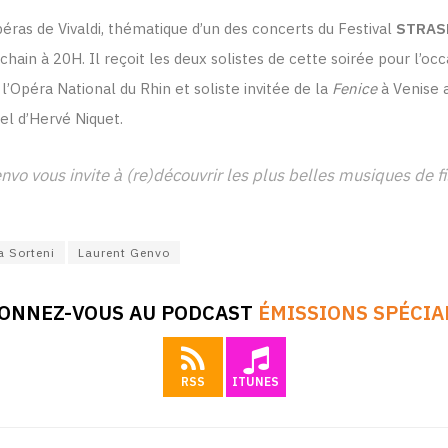
péras de Vivaldi, thématique d’un des concerts du Festival
STRAS
ochain à 20H. Il reçoit les deux solistes de cette soirée pour l’
Opéra National du Rhin et soliste invitée de la
Fenice
à Venise 
l d’Hervé Niquet.
nvo vous invite à (re)découvrir les plus belles musiques de
a Sorteni
Laurent Genvo
ONNEZ-VOUS AU PODCAST
ÉMISSIONS SPÉCIA
RSS
ITUNES