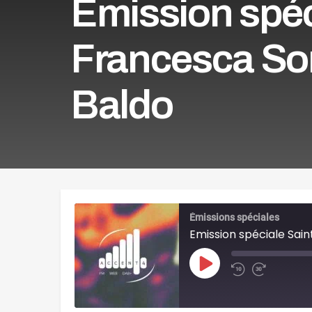
Emission spéc
Francesca Sor
Baldo
Émissions spéciales
Emission spéciale Sai
Play
Episode