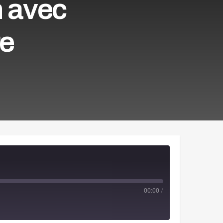
n avec
re
00:00
/