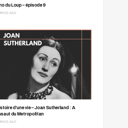
ho du Loup – épisode 9
 MOIS AGO
istoire d’une vie – Joan Sutherland : A
ssaut du Metropolitan
 MOIS AGO