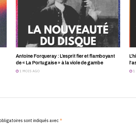
Antoine Forqueray : L’esprit fier et flamboyant
L’h
de « La Portugaise » à la viole de gambe
l’a
1 MOIS AGO
1
*
obligatoires sont indiqués avec