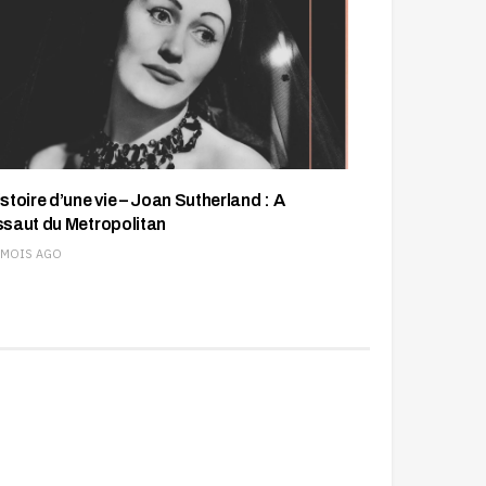
istoire d’une vie – Joan Sutherland : A
ssaut du Metropolitan
 MOIS AGO