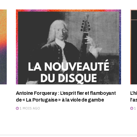
Antoine Forqueray : L’esprit fier et flamboyant
L’h
de « La Portugaise » à la viole de gambe
l’a
1 MOIS AGO
1