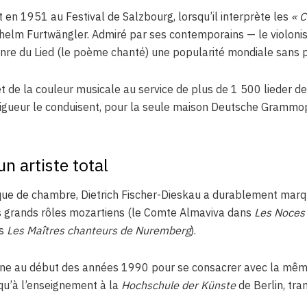
t en 1951 au Festival de Salzbourg, lorsqu’il interprète les
« 
lhelm Furtwängler. Admiré par ses contemporains — le violonis
nre du Lied (le poème chanté) une popularité mondiale sans 
te et de la couleur musicale au service de plus de 1 500 liede
 rigueur le conduisent, pour la seule maison Deutsche Gramm
un artiste total
ique de chambre, Dietrich Fischer-Dieskau a durablement marq
des grands rôles mozartiens (le Comte Almaviva dans
Les Noces 
ns
Les Maîtres chanteurs de Nuremberg
).
scène au début des années 1990 pour se consacrer avec la même f
 qu’à l’enseignement à la
Hochschule der Künste
de Berlin, tra