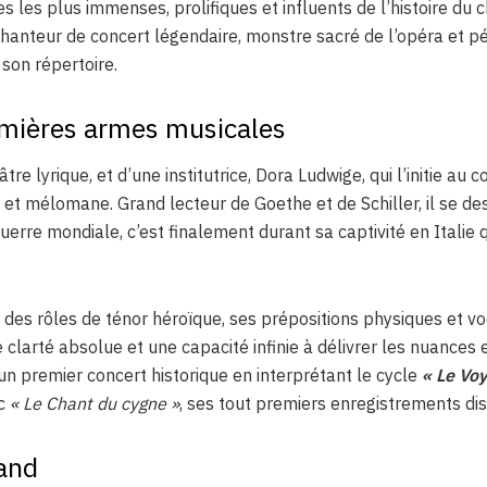
es les plus immenses, prolifiques et influents de l’histoire du
s chanteur de concert légendaire, monstre sacré de l’opéra et p
 son répertoire.
emières armes musicales
re lyrique, et d’une institutrice, Dora Ludwige, qui l’initie au c
t mélomane. Grand lecteur de Goethe et de Schiller, il se des
re mondiale, c’est finalement durant sa captivité en Italie q
des rôles de ténor héroïque, ses prépositions physiques et voc
e clarté absolue et une capacité infinie à délivrer les nuances 
un premier concert historique en interprétant le cycle
« Le Voy
ec
« Le Chant du cygne »
, ses tout premiers enregistrements di
mand