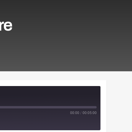
re
00:00
/
00:05:00