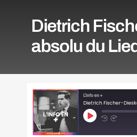
Dietrich Fisch
absolu du Lied
L'info en +
Dietrich Fischer-Diesk
Play
Episode