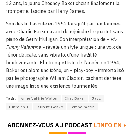
12 ans, le jeune Chesney Baker choisit finalement la
trompette, fasciné par Harry James
.
Son destin bascule en 1952 lorsqu’il part en tournée
avec Charlie Parker avant de rejoindre le quartet sans
piano de Gerry Mulligan
.
Son interprétation de
« My
Funny Valentine »
révèle un style unique : une voix de
ténor délicate, sans vibrato, d’une fragilité
bouleversante
.
Élu trompettiste de l’année en 1954,
Baker est alors une icône, un « play-boy » immortalisé
par le photographe William Claxton, cachant derrière
une image lisse une existence tourmentée
.
Tags:
Anne Valérie Walter
Chet Baker
Jazz
L'info en +
Laurent Genvo
Tempo matin
ABONNEZ-VOUS AU PODCAST
L'INFO EN +