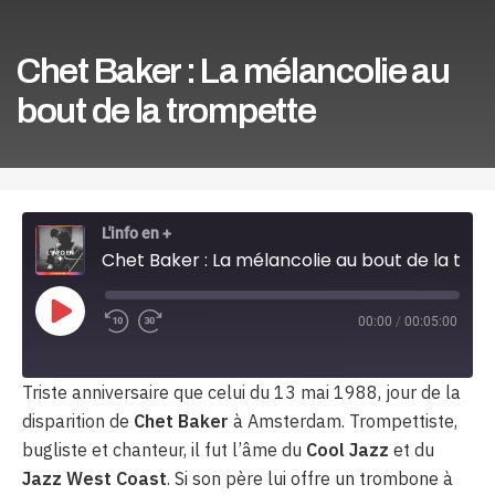
Chet Baker : La mélancolie au
bout de la trompette
L'info en +
Chet Baker : La mélancolie au bout de la trompette
Play
00:00
/
00:05:00
Episode
Triste anniversaire que celui du 13 mai 1988, jour de la
disparition de
Chet Baker
à Amsterdam
.
Trompettiste,
bugliste et chanteur, il fut l’âme du
Cool Jazz
et du
Jazz West Coast
.
Si son père lui offre un trombone à