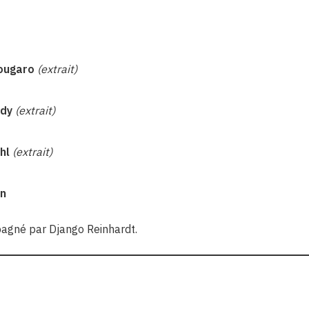
Nougaro
(extrait)
rdy
(extrait)
hl
(extrait)
on
pagné par Django Reinhardt.