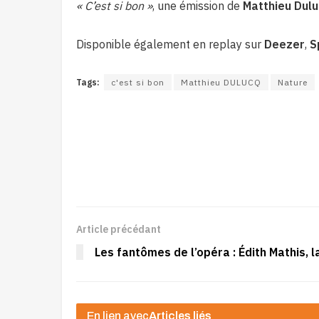
« C’est si bon »
, une émission de
Matthieu Dul
Disponible également en replay sur
Deezer
,
S
Tags:
c'est si bon
Matthieu DULUCQ
Nature
Article précédant
Les fantômes de l’opéra : Édith Mathis, l
En lien avec
Articles liés