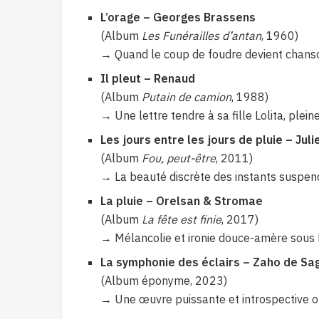
L’orage – Georges Brassens
(Album
Les Funérailles d’antan
, 1960)
→ Quand le coup de foudre devient chanson
Il pleut – Renaud
(Album
Putain de camion
, 1988)
→ Une lettre tendre à sa fille Lolita, plei
Les jours entre les jours de pluie – Juli
(Album
Fou, peut-être
, 2011)
→ La beauté discrète des instants suspen
La pluie – Orelsan & Stromae
(Album
La fête est finie
, 2017)
→ Mélancolie et ironie douce-amère sous l
La symphonie des éclairs – Zaho de Sa
(Album éponyme, 2023)
→ Une œuvre puissante et introspective où 