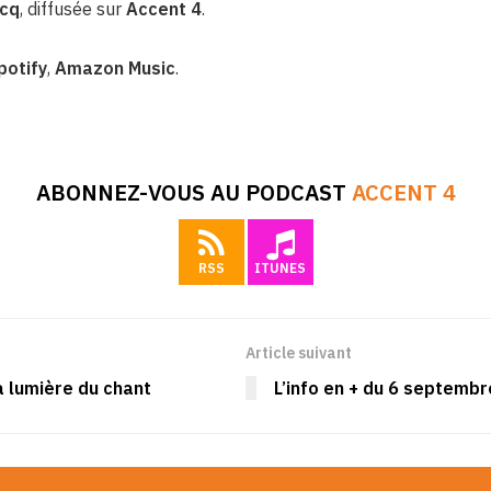
ucq
, diffusée sur
Accent 4
.
potify
,
Amazon Music
.
ABONNEZ-VOUS AU PODCAST
ACCENT 4
RSS
ITUNES
Article suivant
a lumière du chant
L’info en + du 6 septemb