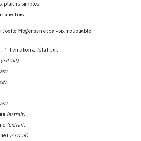
x plaisirs simples.
it une fois
ée Joëlle Mogensen et sa voix inoubliable.
 : l’émotion à l’état pur.
(extrait)
ait)
ait)
ait)
les
(extrait)
hie
(extrait)
enet
(extrait)