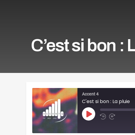
C’est si bon : 
Accent 4
C'est si bon : La pluie
Play
Episode