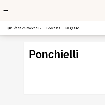
Quel était ce morceau ?
Podcasts
Magazine
Ponchielli
Tézier et Kaufmann au sommet, la
Weltklasse à Baden-Baden
12/01/2023
ÉMISSION