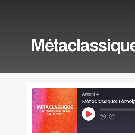
Métaclassique
Accent 4
Métaclassique: Témoi
Play
Episode