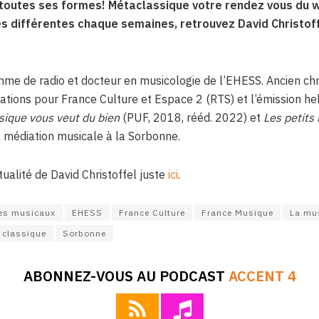
 toutes ses formes! Métaclassique votre rendez vous du 
es différentes chaque semaines, retrouvez David Christof
omme de radio et docteur en musicologie de l’EHESS. Ancien c
éations pour France Culture et Espace 2 (RTS) et l’émission h
sique vous veut du bien
(PUF, 2018, rééd. 2022) et
Les petits
a médiation musicale à la Sorbonne.
tualité de David Christoffel juste
ici
.
es musicaux
EHESS
France Culture
France Musique
La mus
 classique
Sorbonne
ABONNEZ-VOUS AU PODCAST
ACCENT 4