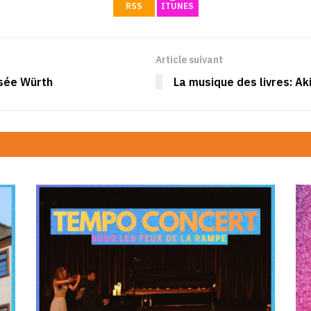
RSS
ITUNES
Article suivant
sée Würth
La musique des livres: Ak