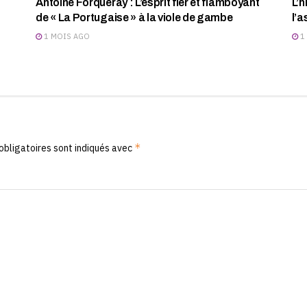
Antoine Forqueray : L’esprit fier et flamboyant
L’h
de « La Portugaise » à la viole de gambe
l’a
1 MOIS AGO
1
*
obligatoires sont indiqués avec