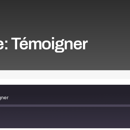
: Témoigner
gner