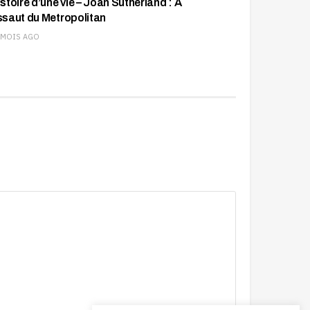
istoire d’une vie – Joan Sutherland : A
ssaut du Metropolitan
 MOIS AGO