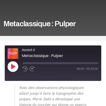
Metaclassique : Pulper
Accent 4
Metaclassique : Pulper
Play
00:00
/
00:59:00
Episode
Avec des observations physiologiques
allant jusqu’à faire la topographie des
pulpes, Marie Jaëll a développé une
théorie du toucher qui donne un aperçu