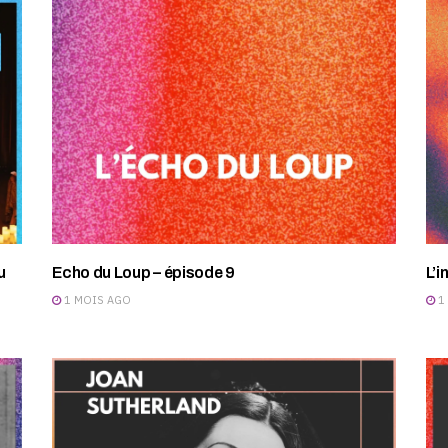
u
Echo du Loup – épisode 9
L’i
1 MOIS AGO
1