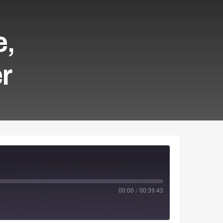
e,
r
00:00
/
00:39:43