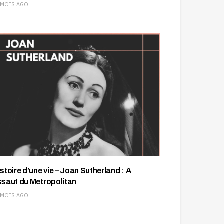
 MOIS AGO
istoire d’une vie – Joan Sutherland : A
ssaut du Metropolitan
 MOIS AGO