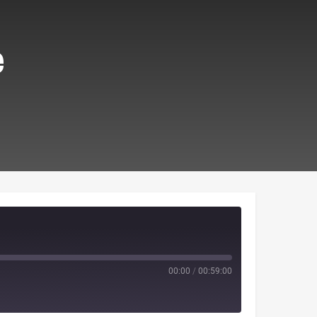
e
00:00
/
00:59:00