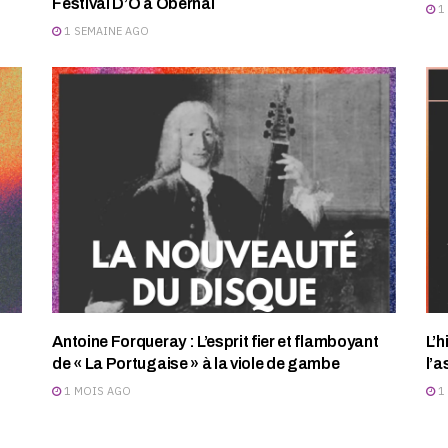
Festival D’O à Obernai
1
1 SEMAINE AGO
Antoine Forqueray : L’esprit fier et flamboyant
L’h
de « La Portugaise » à la viole de gambe
l’a
1 MOIS AGO
1