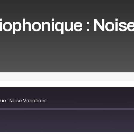
iophonique : Nois
e : Noise Variations