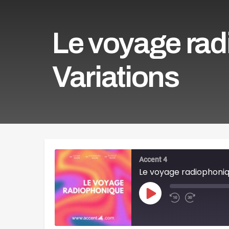
Le voyage rad
Variations
Accent 4
Le voyage radiophoniqu
Play
Episode