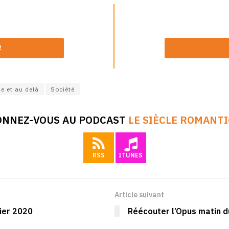
!
e et au delà
Société
ONNEZ-VOUS AU PODCAST
LE SIÈCLE ROMANT
RSS
ITUNES
Article suivant
ier 2020
Réécouter l’Opus matin du