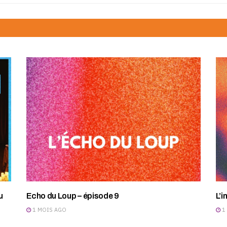
u
Echo du Loup – épisode 9
L’i
1 MOIS AGO
1