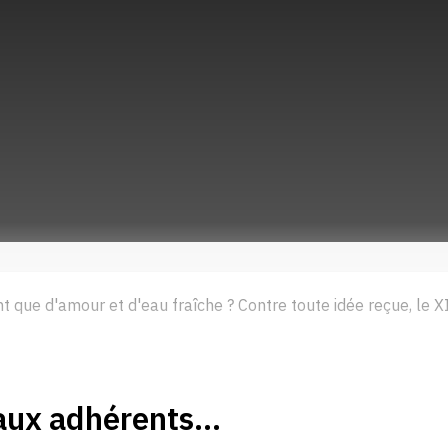
nt que d'amour et d'eau fraîche ? Contre toute idée reçue, le X
aux adhérents...