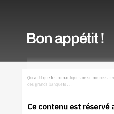
Bon appétit !
Qui a dit que les romantiques ne se nourrissaie
des grands banquets . . .
Ce contenu est réservé 