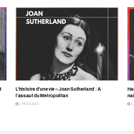
t
L’histoire d’une vie – Joan Sutherland : A
Har
l’assaut du Metropolitan
na
1 MOIS AGO
1