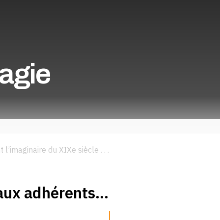
agie
’imaginaire du XIXe siècle . . .
aux adhérents...