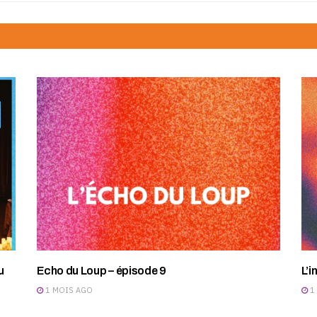
u
Echo du Loup – épisode 9
L’i
1 MOIS AGO
1