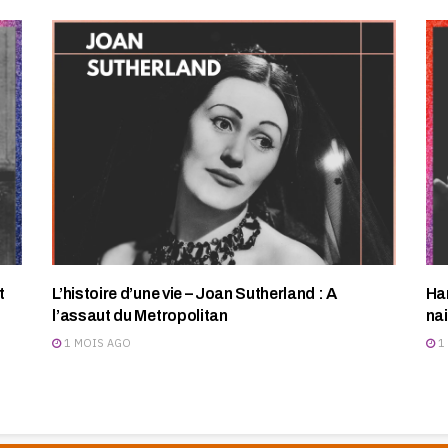
t
L’histoire d’une vie – Joan Sutherland : A
Har
l’assaut du Metropolitan
na
1 MOIS AGO
1