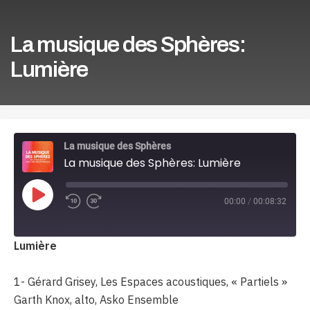
La musique des Sphères:
Lumière
La musique des Sphères
La musique des Sphères: Lumière
Play
00:00
/
00:08:32
Episode
Lumière
1- Gérard Grisey, Les Espaces acoustiques, « Partiels »
Garth Knox, alto, Asko Ensemble