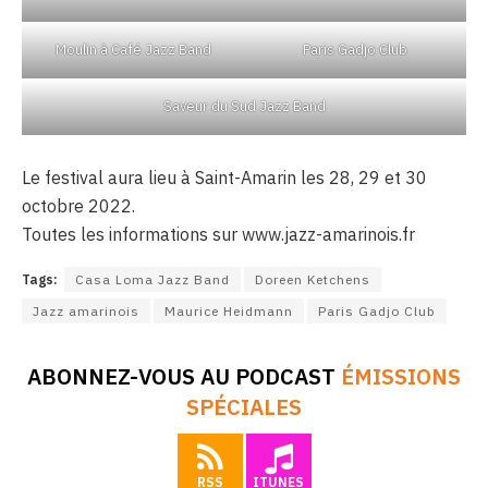
Moulin à Café Jazz Band
Paris Gadjo Club
Saveur du Sud Jazz Band
Le festival aura lieu à Saint-Amarin les 28, 29 et 30
octobre 2022.
Toutes les informations sur www.jazz-amarinois.fr
Tags:
Casa Loma Jazz Band
Doreen Ketchens
Jazz amarinois
Maurice Heidmann
Paris Gadjo Club
ABONNEZ-VOUS AU PODCAST
ÉMISSIONS
SPÉCIALES
RSS
ITUNES