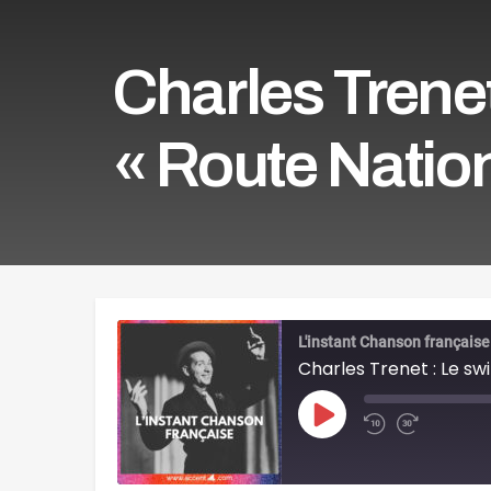
Charles Trenet
« Route Nation
L'instant Chanson française
Charles Trenet : Le swi
Play
Episode