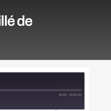
llé de
00:00
/
00:05:00