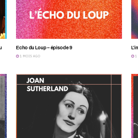
u
Echo du Loup – épisode 9
L’i
1 MOIS AGO
1