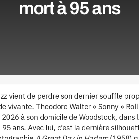
mort à 95 ans
zz vient de perdre son dernier souffle pro
e vivante. Theodore Walter « Sonny » Rolli
i 2026 à son domicile de Woodstock, dans 
 95 ans. Avec lui, c’est la dernière silhouet
hotographie
A Great Day in Harlem
(1958) qu