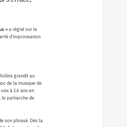
us »
a régné sur le
erté d’improvisation
ollins grandit au
choc de la musique de
 voix à 16 ans en
le patriarche de
 de son phrasé. Dès la