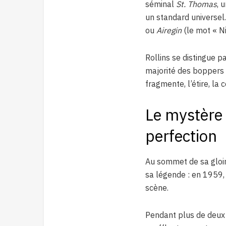
séminal
St. Thomas
, 
un standard universe
ou
Airegin
(le mot « Ni
Rollins se distingue p
majorité des boppers qu
fragmente, l’étire, l
Le mystère 
perfection
Au sommet de sa gloire
sa légende : en 1959, i
scène.
Pendant plus de deux a