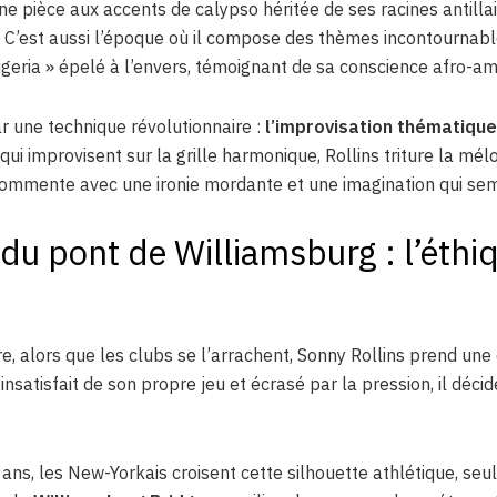
une pièce aux accents de calypso héritée de ses racines antill
l. C’est aussi l’époque où il compose des thèmes incontourn
geria » épelé à l’envers, témoignant de sa conscience afro-am
ar une technique révolutionnaire :
l’improvisation thématique
i improvisent sur la grille harmonique, Rollins triture la mélod
a commente avec une ironie mordante et une imagination qui se
du pont de Williamsburg : l’éthiq
, alors que les clubs se l’arrachent, Sonny Rollins prend une 
nsatisfait de son propre jeu et écrasé par la pression, il décide
ns, les New-Yorkais croisent cette silhouette athlétique, seul