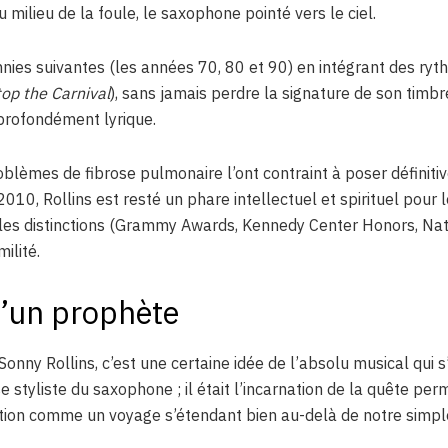
milieu de la foule, le saxophone pointé vers le ciel.
nnies suivantes (les années 70, 80 et 90) en intégrant des ryt
top the Carnival
), sans jamais perdre la signature de son timbre
 profondément lyrique.
lèmes de fibrose pulmonaire l’ont contraint à poser définit
010, Rollins est resté un phare intellectuel et spirituel pour
es distinctions (Grammy Awards, Kennedy Center Honors, Nati
ilité.
d’un prophète
Sonny Rollins, c’est une certaine idée de l’absolu musical qui s’é
styliste du saxophone ; il était l’incarnation de la quête p
éation comme un voyage s’étendant bien au-delà de notre simple