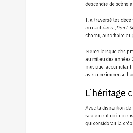
descendre de scène au 
Il a traversé les déce
ou caribéens (
Don’t S
charnu, autoritaire et
Même lorsque des prob
au milieu des années 2
musique, accumulant l
avec une immense hum
L’héritage 
Avec la disparition de 
seulement un immense 
qui considérait la cr