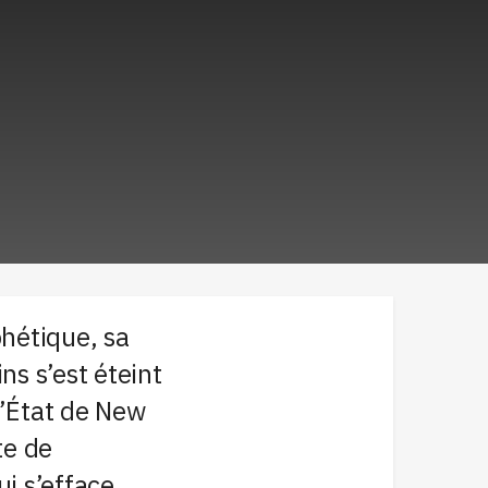
phétique, sa
ns s’est éteint
l’État de New
te de
i s’efface,