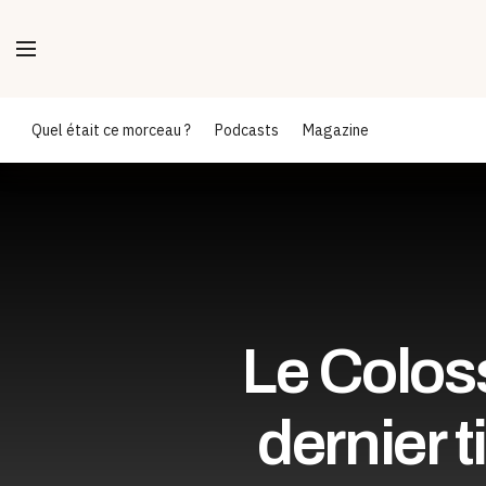
Quel était ce morceau ?
Podcasts
Magazine
Le Coloss
dernier t