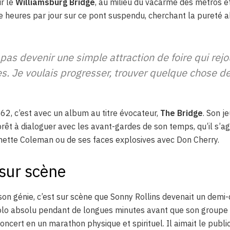
ur le
Williamsburg Bridge
, au milieu du vacarme des métros et 
ze heures par jour sur ce pont suspendu, cherchant la pureté 
 pas devenir une simple attraction de foire qui rejo
. Je voulais progresser, trouver quelque chose de
962, c’est avec un album au titre évocateur,
The Bridge
. Son j
rêt à dialoguer avec les avant-gardes de son temps, qu’il s’ag
nette Coleman ou de ses faces explosives avec Don Cherry.
sur scène
 son génie, c’est sur scène que Sonny Rollins devenait un demi-
o absolu pendant de longues minutes avant que son groupe ne
ncert en un marathon physique et spirituel. Il aimait le public