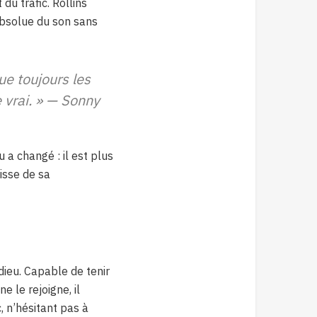
du trafic. Rollins
absolue du son sans
ue toujours les
 vrai. » — Sonny
eu a changé : il est plus
isse de sa
dieu. Capable de tenir
 le rejoigne, il
, n’hésitant pas à