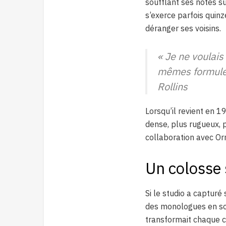
soufflant ses notes s
s’exerce parfois quin
déranger ses voisins.
« Je ne voulais
mêmes formules
Rollins
Lorsqu’il revient en 1
dense, plus rugueux, p
collaboration avec Or
Un colosse 
Si le studio a capturé
des monologues en sol
transformait chaque co