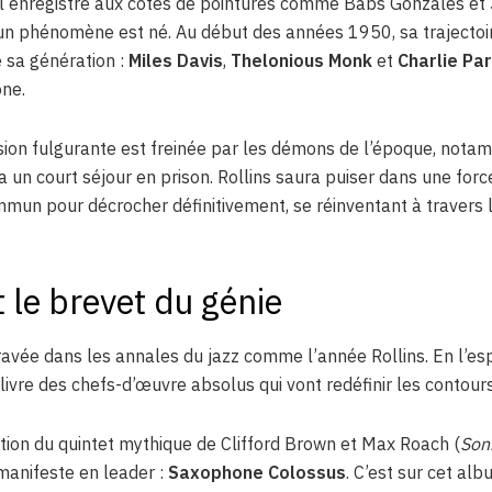
il enregistre aux côtés de pointures comme Babs Gonzales et J
n phénomène est né. Au début des années 1950, sa trajectoir
e sa génération :
Miles Davis
,
Thelonious Monk
et
Charlie Pa
one.
sion fulgurante est freinée par les démons de l’époque, notam
ra un court séjour en prison. Rollins saura puiser dans une forc
mmun pour décrocher définitivement, se réinventant à travers l
t le brevet du génie
avée dans les annales du jazz comme l’année Rollins. En l’e
livre des chefs-d’œuvre absolus qui vont redéfinir les contour
ation du quintet mythique de Clifford Brown et Max Roach (
Sonn
 manifeste en leader :
Saxophone Colossus
. C’est sur cet alb