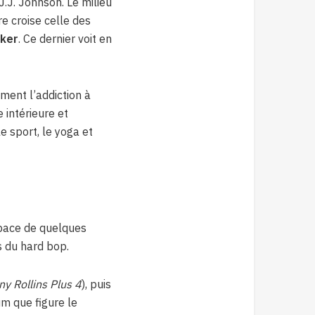
.J. Johnson. Le milieu
e croise celle des
rker
. Ce dernier voit en
ment l’addiction à
e intérieure et
e sport, le yoga et
space de quelques
s du hard bop.
y Rollins Plus 4
), puis
um que figure le