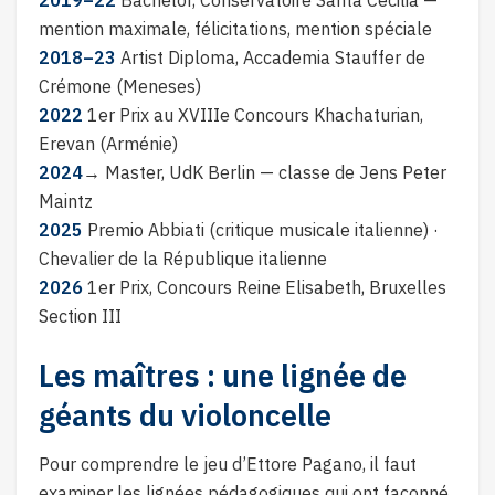
2019–22
Bachelor, Conservatoire Santa Cecilia —
mention maximale, félicitations, mention spéciale
2018–23
Artist Diploma, Accademia Stauffer de
Crémone (Meneses)
2022
1er Prix au XVIIIe Concours Khachaturian,
Erevan (Arménie)
2024
→
Master, UdK Berlin — classe de Jens Peter
Maintz
2025
Premio Abbiati (critique musicale italienne) ·
Chevalier de la République italienne
2026
1er Prix, Concours Reine Elisabeth, Bruxelles
Section III
Les maîtres : une lignée de
géants du violoncelle
Pour comprendre le jeu d’Ettore Pagano, il faut
examiner les lignées pédagogiques qui ont façonné