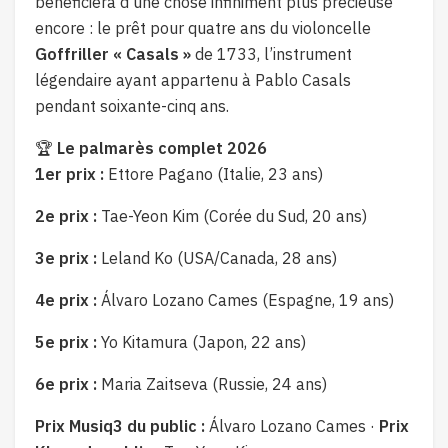
bénéficiera d’une chose infiniment plus précieuse
encore : le prêt pour quatre ans du violoncelle
Goffriller « Casals »
de 1733, l’instrument
légendaire ayant appartenu à Pablo Casals
pendant soixante-cinq ans.
🏆
Le palmarès complet 2026
1er prix :
Ettore Pagano (Italie, 23 ans)
2e prix :
Tae-Yeon Kim (Corée du Sud, 20 ans)
3e prix :
Leland Ko (USA/Canada, 28 ans)
4e prix :
Álvaro Lozano Cames (Espagne, 19 ans)
5e prix :
Yo Kitamura (Japon, 22 ans)
6e prix :
Maria Zaitseva (Russie, 24 ans)
Prix Musiq3 du public :
Álvaro Lozano Cames ·
Prix