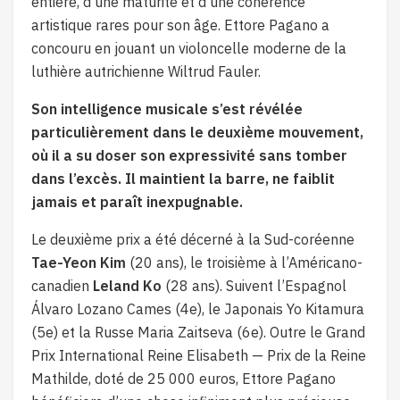
entière, d’une maturité et d’une cohérence
artistique rares pour son âge.
Ettore Pagano a
concouru en jouant un violoncelle moderne de la
luthière autrichienne Wiltrud Fauler.
Son intelligence musicale s’est révélée
particulièrement dans le deuxième mouvement,
où il a su doser son expressivité sans tomber
dans l’excès. Il maintient la barre, ne faiblit
jamais et paraît inexpugnable.
Le deuxième prix a été décerné à la Sud-coréenne
Tae-Yeon Kim
(20 ans), le troisième à l’Américano-
canadien
Leland Ko
(28 ans). Suivent l’Espagnol
Álvaro Lozano Cames (4e), le Japonais Yo Kitamura
(5e) et la Russe Maria Zaitseva (6e). Outre le Grand
Prix International Reine Elisabeth — Prix de la Reine
Mathilde, doté de 25 000 euros, Ettore Pagano