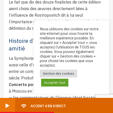
Le fait que dix des douze finalistes de cette édition
aient choisi des œuvres directement liées à
l’influence de Rostropovitch dit à lui seul
l’importance du grand violoncelliste russe dans la
définition du répertoire moderne de l’instrument.
Nous utilisons des cookies sur notre
site internet pour vous fournir la
meilleure expérience possible. En
Histoire d’une œuvre née d’une
cliquant sur « Accepter tout », vous
acceptez l'utilisation de TOUS les
amitié
cookies. Vous pouvez également
cliquer sur « Gestion des cookies »
La Symphonie concertante a une histoire qui est
pour choisir les cookies que vous
aussi celle d’une des plus belles collaborations
acceptez.
entre un compositeur et un instrumentiste du XXe
Gestion des cookies
siècle. Prokofiev avait composé en 1933-1938 un
Accepter tout
Concerto pour violoncelle, op. 58
, dont la création
à Moscou en 1938 fut considérée comme un échec
— les commentateurs de l’époque (dont Sviatoslav
Richter, présent à la répétition) s’accordaient à dire
ACCENT 4 EN DIRECT
que ni le soliste ni le chef n’avaient saisi l’essence