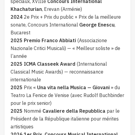
spéciaux, XVIIIe
Concours International
Khachaturian
, Erevan (Arménie)
2024
2e Prix + Prix du public + Prix de la meilleure
sonate, Concours International
George Enescu
,
Bucarest
2025
Premio Franco Abbiati
(Associazione
Nazionale Critici Musicali) — « Meilleur soliste » de
l’année
2025
ICMA Classeek Award
(International
Classical Music Awards) — reconnaissance
internationale
2025
Prix «
Una vita nella Musica — Giovani
» du
Teatro La Fenice de Venise (avec Rudolf Buchbinder
pour le prix senior)
2025
Nommé
Cavaliere della Repubblica
par le
Président de la République italienne pour mérites
artistiques
2026
1er Prix, Concours Musical International