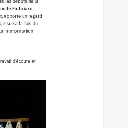
s les débuts de la
mille Falbriard
,
x, apporte un regard
s
, issue à la fois du
ur interprétation
travail d’écoute et