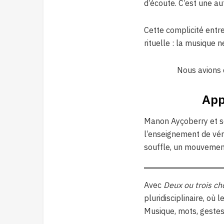
d’écoute. C’est une au
Cette complicité ent
rituelle : la musique n
Nous avions d
App
Manon Ayçoberry et so
l’enseignement de véri
souffle, un mouvement 
Avec
Deux ou trois ch
pluridisciplinaire, où l
Musique, mots, gestes 