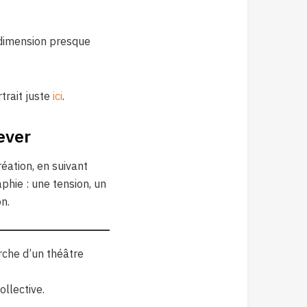
 dimension presque
trait juste
ici
.
ever
éation, en suivant
phie : une tension, un
n.
rche d’un théâtre
ollective.