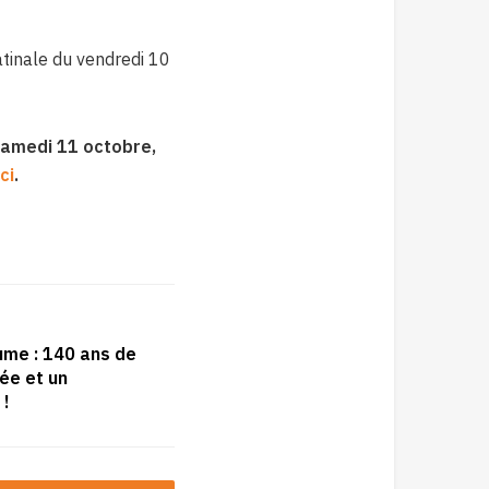
tinale du vendredi 10
samedi 11 octobre,
ici
.
ume : 140 ans de
rée et un
 !