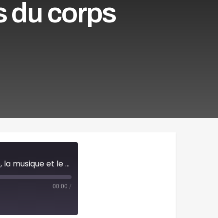
s du corps
“Deux ou trois choses dont je suis sûre” : quand le théâtre, la musique et le karaté réparent les blessures du corps
00:00
/