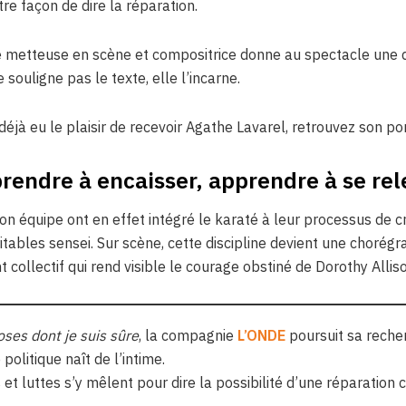
tre façon de dire la réparation.
re metteuse en scène et compositrice donne au spectacle une
e souligne pas le texte, elle l’incarne.
éjà eu le plaisir de recevoir Agathe Lavarel, retrouvez son por
rendre à encaisser, apprendre à se rel
n équipe ont en effet intégré le karaté à leur processus de cr
tables sensei. Sur scène, cette discipline devient une chorégra
collectif qui rend visible le courage obstiné de Dorothy Alliso
oses dont je suis sûre
, la compagnie
L’ONDE
poursuit sa reche
e politique naît de l’intime.
et luttes s’y mêlent pour dire la possibilité d’une réparation c