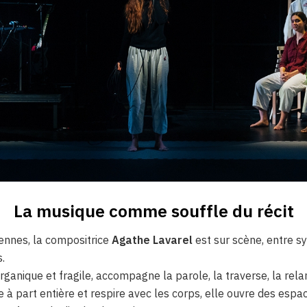
La musique comme souffle du récit
ennes, la compositrice
Agathe Lavarel
est sur scène, entre sy
.
organique et fragile, accompagne la parole, la traverse, la rel
à part entière et respire avec les corps, elle ouvre des espac