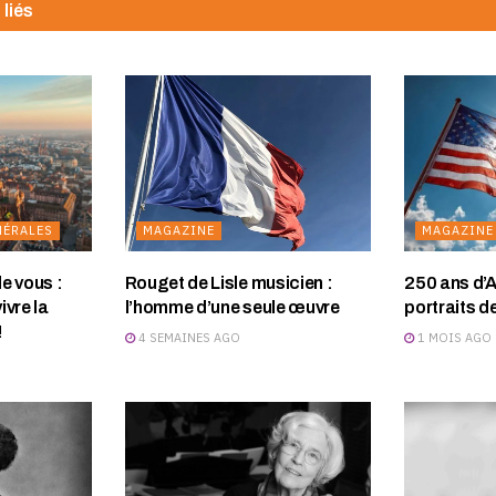
 liés
NÉRALES
MAGAZINE
MAGAZINE
e vous :
Rouget de Lisle musicien :
250 ans d’
ivre la
l’homme d’une seule œuvre
portraits d
!
4 SEMAINES AGO
1 MOIS AGO