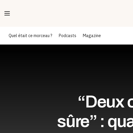
Quel était ce morceau ?
Podcasts
Magazine
“Deux o
sûre” : qua