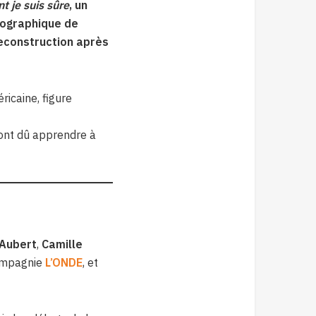
t je suis sûre
, un
iographique de
reconstruction après
ricaine, figure
, ont dû apprendre à
 Aubert
,
Camille
compagnie
L’ONDE
, et