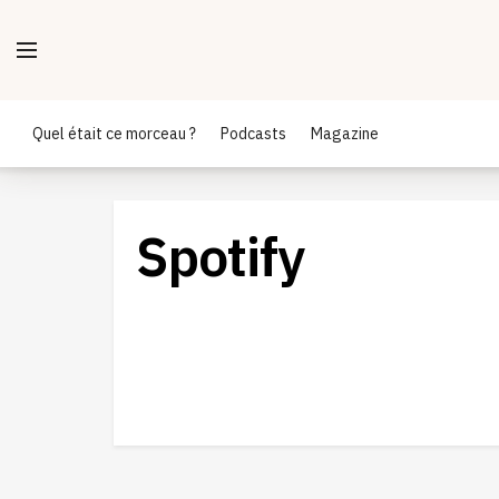
Quel était ce morceau ?
Podcasts
Magazine
Spotify
Toute la semaine, plongez au cœur d
la Musique Classique !
31/10/2024
INFORMATIONS GÉNÉRALES