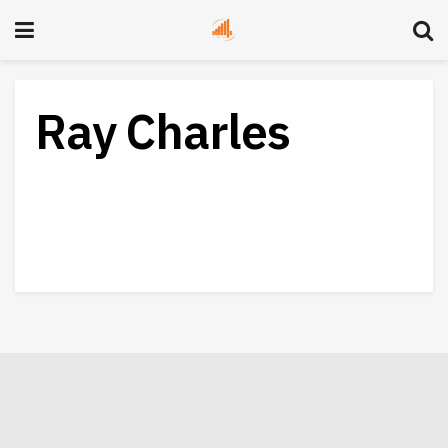
Ray Charles
Le producteur et musicien Quincy
Jones est décédé
04/11/2024
MAGAZINE