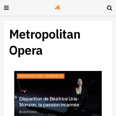
Metropolitan
Opera
INFORMATIONS GÉNÉRALES
Margaret Price : Une Voix
Disparition de Béatrice Uria-
Légendaire revisitée dans Les
Monzon, la passion incarnée
Fantômes de l’Opéra
20/07/2025