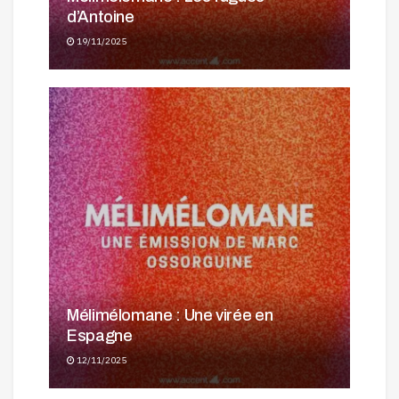
d’Antoine
19/11/2025
Mélimélomane : Une virée en
Espagne
12/11/2025