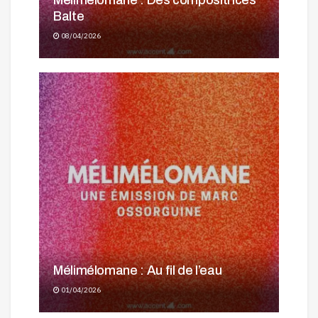
Mélimélomane : Des compositrices
Balte
08/04/2026
Mélimélomane : Au fil de l’eau
01/04/2026