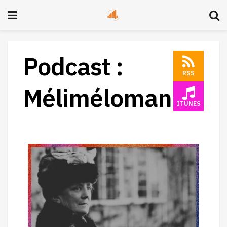
Podcast :
RSS
Mélimélomane
ITUNES