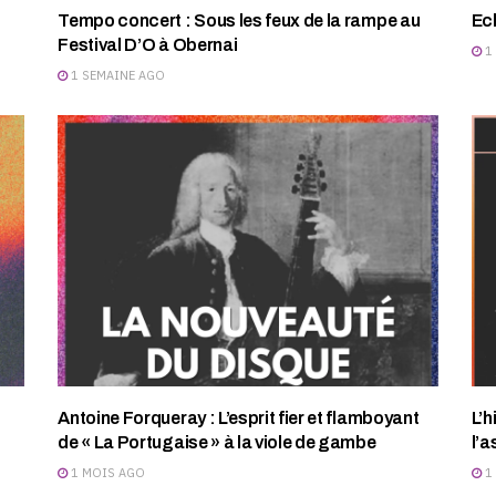
Tempo concert : Sous les feux de la rampe au
Ec
Festival D’O à Obernai
1
1 SEMAINE AGO
Antoine Forqueray : L’esprit fier et flamboyant
L’h
de « La Portugaise » à la viole de gambe
l’a
1 MOIS AGO
1