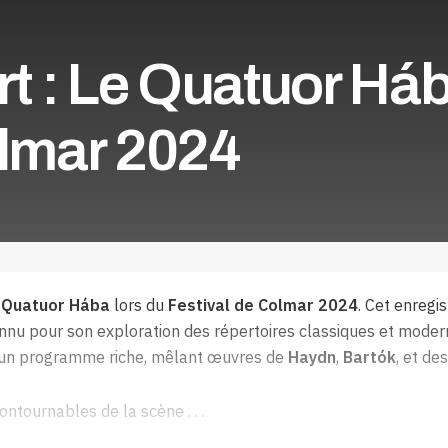
 : Le Quatuor Há
olmar 2024
u Quatuor Hába
lors du
Festival de Colmar 2024
. Cet enregi
onnu pour son exploration des répertoires classiques et moder
ec un programme riche, mêlant œuvres de
Haydn
,
Bartók
, et d
ontournables de la scène . . .