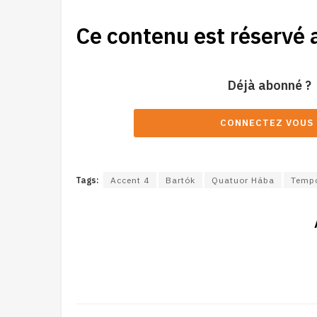
Ce contenu est réservé 
Déjà abonné ?
CONNECTEZ VOUS 
Tags:
Accent 4
Bartók
Quatuor Hába
Tempo