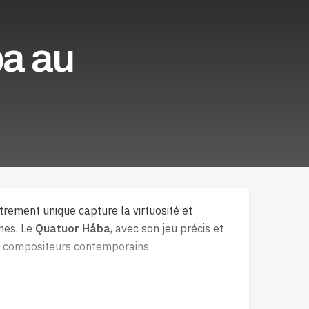
ba au
strement unique capture la virtuosité et
nes. Le
Quatuor Hába
, avec son jeu précis et
es compositeurs contemporains.