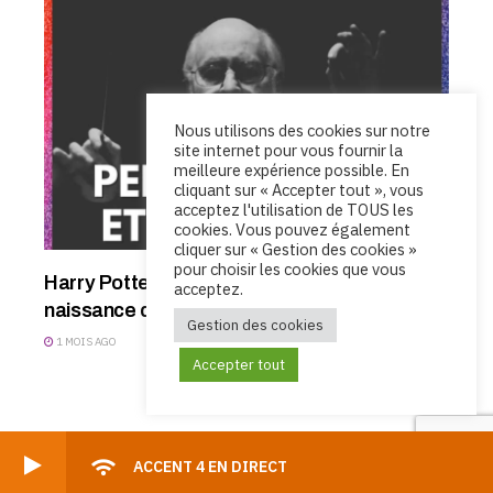
Nous utilisons des cookies sur notre
site internet pour vous fournir la
meilleure expérience possible. En
cliquant sur « Accepter tout », vous
acceptez l'utilisation de TOUS les
cookies. Vous pouvez également
cliquer sur « Gestion des cookies »
pour choisir les cookies que vous
Harry Potter à l’école des sorciers : La
acceptez.
naissance d’un univers sonore
Gestion des cookies
1 MOIS AGO
Accepter tout
ACCENT 4 EN DIRECT